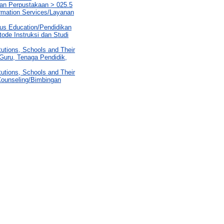
aan Perpustakaan > 025.5
rmation Services/Layanan
ous Education/Pendidikan
ode Instruksi dan Studi
tutions, Schools and Their
/Guru, Tenaga Pendidik,
tutions, Schools and Their
 Counseling/Bimbingan