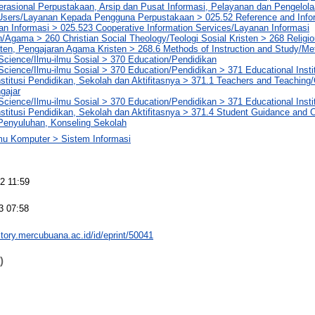
rasional Perpustakaan, Arsip dan Pusat Informasi, Pelayanan dan Pengelol
 Users/Layanan Kepada Pengguna Perpustakaan > 025.52 Reference and Info
an Informasi > 025.523 Cooperative Information Services/Layanan Informasi
n/Agama > 260 Christian Social Theology/Teologi Sosial Kristen > 268 Religi
en, Pengajaran Agama Kristen > 268.6 Methods of Instruction and Study/Met
Science/Ilmu-ilmu Sosial > 370 Education/Pendidikan
Science/Ilmu-ilmu Sosial > 370 Education/Pendidikan > 371 Educational Insti
Institusi Pendidikan, Sekolah dan Aktifitasnya > 371.1 Teachers and Teaching
gajar
Science/Ilmu-ilmu Sosial > 370 Education/Pendidikan > 371 Educational Insti
Institusi Pendidikan, Sekolah dan Aktifitasnya > 371.4 Student Guidance and
Penyuluhan, Konseling Sekolah
lmu Komputer > Sistem Informasi
2 11:59
3 07:58
sitory.mercubuana.ac.id/id/eprint/50041
)