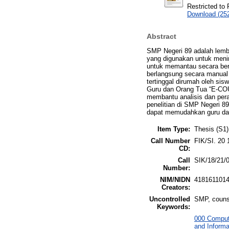
Restricted to 
Download (25
Abstract
SMP Negeri 89 adalah lemb
yang digunakan untuk menin
untuk memantau secara ber
berlangsung secara manual
tertinggal dirumah oleh si
Guru dan Orang Tua “E-CO
membantu analisis dan per
penelitian di SMP Negeri 
dapat memudahkan guru dan
Item Type:
Thesis (S1)
Call Number
FIK/SI. 20 
CD:
Call
SIK/18/21/
Number:
NIM/NIDN
418161101
Creators:
Uncontrolled
SMP, counse
Keywords:
000 Comput
and Informa