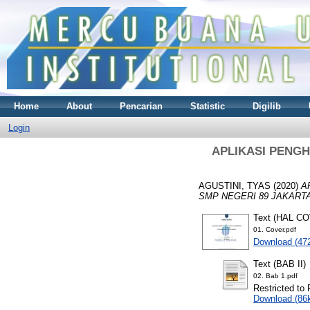
Home
About
Pencarian
Statistic
Digilib
Login
APLIKASI PENG
AGUSTINI, TYAS
(2020)
A
SMP NEGERI 89 JAKARTA
Text (HAL C
01. Cover.pdf
Download (47
Text (BAB II)
02. Bab 1.pdf
Restricted to 
Download (86