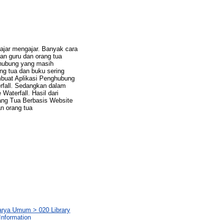
ajar mengajar. Banyak cara
an guru dan orang tua
ghubung yang masih
g tua dan buku sering
embuat Aplikasi Penghubung
fall. Sedangkan dalam
aterfall. Hasil dari
ang Tua Berbasis Website
n orang tua
Karya Umum > 020 Library
Information