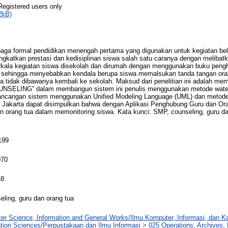
Registered users only
2kB)
aga formal pendidikan menengah pertama yang digunakan untuk kegiatan bel
gkatkan prestasi dan kedisiplinan siswa salah satu caranya dengan melibatk
kala kegiatan siswa disekolah dan dirumah dengan menggunakan buku pen
 sehingga menyebabkan kendala berupa siswa memalsukan tanda tangan oran
swa tidak dibawanya kembali ke sekolah. Maksud dari penelitian ini adalah m
UNSELING” dalam membangun sistem ini penulis menggunakan metode water
ancangan sistem menggunakan Unified Modeling Language (UML) dan metode W
89 Jakarta dapat disimpulkan bahwa dengan Aplikasi Penghubung Guru dan Or
 orang tua dalam memonitoring siswa. Kata kunci: SMP, counseling, guru da
199
070
48
ling, guru dan orang tua
er Science, Information and General Works/Ilmu Komputer, Informasi, dan 
tion Sciences/Perpustakaan dan Ilmu Informasi > 025 Operations, Archives, 