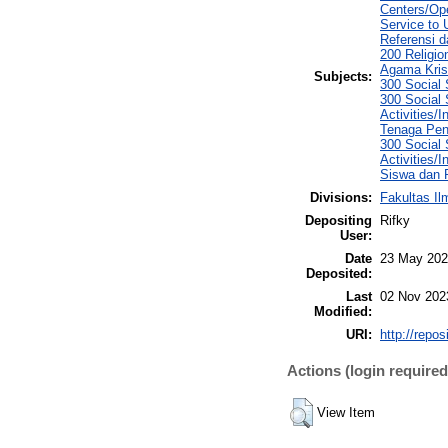
Centers/Ope
Service to
Referensi d
200 Religio
Agama Krist
Subjects:
300 Social 
300 Social 
Activities/
Tenaga Pen
300 Social 
Activities/
Siswa dan 
Divisions:
Fakultas I
Depositing
Rifky
User:
Date
23 May 202
Deposited:
Last
02 Nov 202
Modified:
URI:
http://repo
Actions (login required
View Item