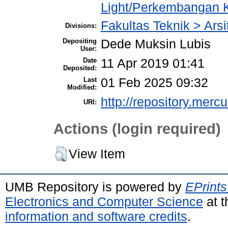
Light/Perkembangan 
Fakultas Teknik > Arsi
Divisions:
Depositing
Dede Muksin Lubis
User:
Date
11 Apr 2019 01:41
Deposited:
Last
01 Feb 2025 09:32
Modified:
http://repository.merc
URI:
Actions (login required)
View Item
UMB Repository is powered by
EPrints
Electronics and Computer Science
at t
information and software credits
.