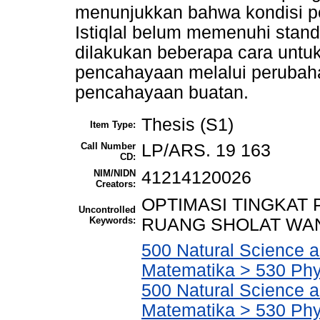
menunjukkan bahwa kondisi p
Istiqlal belum memenuhi stan
dilakukan beberapa cara untu
pencahayaan melalui perubahan
pencahayaan buatan.
Thesis (S1)
Item Type:
Call Number
LP/ARS. 19 163
CD:
NIM/NIDN
41214120026
Creators:
OPTIMASI TINGKAT
Uncontrolled
Keywords:
RUANG SHOLAT WANI
500 Natural Science 
Matematika > 530 Phy
500 Natural Science 
Matematika > 530 Phys