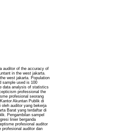
 auditor of the accuracy of
untant in the west jakarta.
the west jakarta. Population
nd sample used is 100
data analysis of statistics
cepticism professional the
isme profesional seorang
 Kantor Akuntan Publik di
i oleh auditor yang bekerja
rta Barat yang terdaftar di
blik. Pengambilan sampel
resi linier berganda
ptisme profesional auditor
 profesional auditor dan