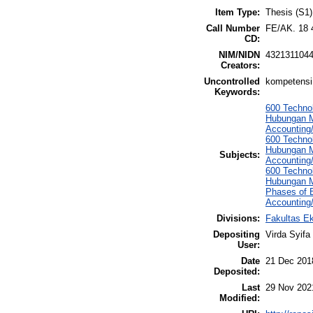
Item Type:
Thesis (S1)
Call Number
FE/AK. 18 
CD:
NIM/NIDN
432131104
Creators:
Uncontrolled
kompetensi,
Keywords:
600 Techno
Hubungan Ma
Accounting/
600 Techno
Hubungan Ma
Subjects:
Accounting/
600 Techno
Hubungan Ma
Phases of B
Accounting
Divisions:
Fakultas E
Depositing
Virda Syifa
User:
Date
21 Dec 201
Deposited:
Last
29 Nov 202
Modified: