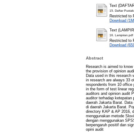
Text (DAFTA
15. Daftar Pustak
Restricted to 
Download (1M
Text (LAMPI
16. Lampiran.pdf
Restricted to 
Download (65
Abstract
Research is aimed to know t
the provision of opinion aud
Data used in this research 
in research are always 33 o
respondents from 10 office 
in the form of test linear 
auditors and opinion audit 
auditor terhadap ketepatan p
daerah Jakarta Barat. Data 
di daerah Jakarta Barat. Po
directory KAP & AP 2016, 
menggunakan metode Slovin 
dengan menggunakan SPSS.20
berpengaruh positif dan sig
opini audit