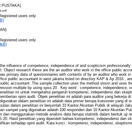
R PUSTAKA)
a.pdf
Registered users only
B)
RAN)
Registered users only
9kB)
he influence of competence, independence of and scepticism professionally a
it. Object research these are the an auditor who work in the office public acco
was primary data of questionnaires with contents of by an auditor who work in 
ffice public accountant in west jakarta listed on directory KAP & Ap 2016 , a
public accountant .The sample collection uses the method slovin and uses the 
regression multiple by using spss.20 . Key word : competence, independence, s
Penelitian ini untuk mengetahui pengaruh kompetensi, independensi dan skept
emberian opini audit. Objek penelitian ini adalah para auditor yang bekerja di
digunakan dalam penelitian ini adalah data primer berupa kuesioner yang di is
pulasi dalam penelitian ini berjumlah 33 Kantor Akuntan Publik di wilayah Jaka
dan sampel yang digunakan adalah 100 responden dari 10 Kantor Akuntan Pu
dan menggunakan metode analisis data berupa statistik dalam bentuk uji reg
. Hasil penelitian yang diperoleh bahwa kompetensi, independensi dan ske
nifikan terhadap opini audit. Kata kunci : kompetensi, independensi, skeptisme