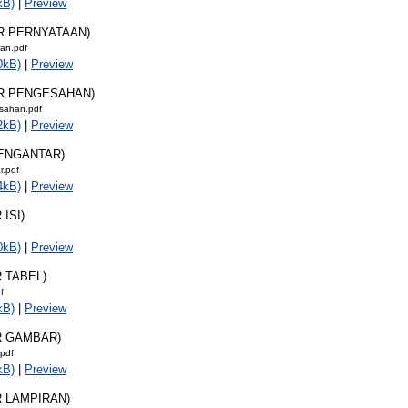
kB)
|
Preview
AR PERNYATAAN)
aan.pdf
0kB)
|
Preview
AR PENGESAHAN)
sahan.pdf
2kB)
|
Preview
PENGANTAR)
r.pdf
4kB)
|
Preview
 ISI)
0kB)
|
Preview
R TABEL)
f
kB)
|
Preview
R GAMBAR)
.pdf
kB)
|
Preview
R LAMPIRAN)