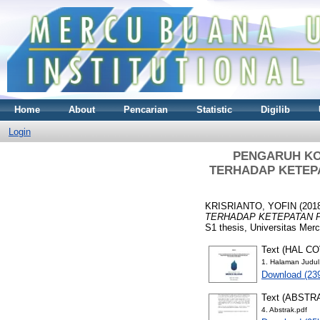
Home
About
Pencarian
Statistic
Digilib
Login
PENGARUH KO
TERHADAP KETEPATA
KRISRIANTO, YOFIN
(201
TERHADAP KETEPATAN PEMBE
S1 thesis, Universitas Mer
Text (HAL C
1. Halaman Judul
Download (23
Text (ABSTR
4. Abstrak.pdf