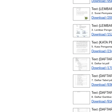
Download (95
Text (LEMB
2. Surat Pernyat
Download (20
Text (LEMB
3. Lembar Penge
Download (15
Text (KATA 
5. Kata Penganta
Download (23
Text (DAFTAR
6. Daftar Isi.pdf
Download (17
Text (DAFTA
7. Daftar Tabel.pd
Download (93
Text (DAFTA
8. Daftar Gambar
Download (91
Text (DAFTA