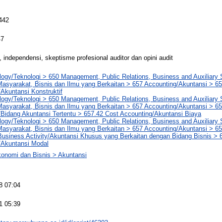
442
47
 independensi, skeptisme profesional auditor dan opini audit
logy/Teknologi > 650 Management, Public Relations, Business and Auxiliary
syarakat, Bisnis dan Ilmu yang Berkaitan > 657 Accounting/Akuntansi > 65
Akuntansi Konstruktif
logy/Teknologi > 650 Management, Public Relations, Business and Auxiliary
syarakat, Bisnis dan Ilmu yang Berkaitan > 657 Accounting/Akuntansi > 657
Bidang Akuntansi Tertentu > 657.42 Cost Accounting/Akuntansi Biaya
logy/Teknologi > 650 Management, Public Relations, Business and Auxiliary
syarakat, Bisnis dan Ilmu yang Berkaitan > 657 Accounting/Akuntansi > 657
usiness Activity/Akuntansi Khusus yang Berkaitan dengan Bidang Bisnis > 6
/Akuntansi Modal
konomi dan Bisnis > Akuntansi
8 07:04
1 05:39