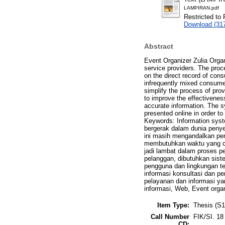
LAMPIRAN.pdf
Restricted to 
Download (31
Abstract
Event Organizer Zulia Organi
service providers. The proce
on the direct record of con
infrequently mixed consume
simplify the process of pr
to improve the effectivenes
accurate information. The 
presented online in order t
Keywords: Information syst
bergerak dalam dunia penye
ini masih mengandalkan pen
membutuhkan waktu yang cu
jadi lambat dalam proses 
pelanggan, dibutuhkan sist
pengguna dan lingkungan te
informasi konsultasi dan p
pelayanan dan informasi y
informasi, Web, Event orga
Item Type:
Thesis (S1
Call Number
FIK/SI. 18
CD: