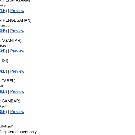
AR PERNYATAAN)
an.pdf
7kB)
|
Preview
AR PENGESAHAN)
han.pdf
3kB)
|
Preview
PENGANTAR)
R.pdf
6kB)
|
Preview
 ISI)
0kB)
|
Preview
R TABEL)
df
8kB)
|
Preview
R GAMBAR)
.pdf
0kB)
|
Preview
LUAN.pdf
Registered users only