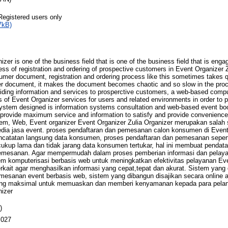
Registered users only
7kB)
zer is one of the business field that is one of the business field that is enga
ss of registration and ordering of prospective customers in Event Organizer Zul
sumer document, registration and ordering process like this sometimes takes q
r document, it makes the document becomes chaotic and so slow in the proce
oviding information and services to prosperctive customers, a web-based com
s of Event Organizer services for users and related environments in order to 
system designed is information systems consultation and web-based event boo
o provide maximum service and information to satisfy and provide convenience
em, Web, Event organizer Event Organizer Zulia Organizer merupakan salah
dia jasa event. proses pendaftaran dan pemesanan calon konsumen di Event 
catatan langsung data konsumen, proses pendaftaran dan pemesanan seperti
kup lama dan tidak jarang data konsumen tertukar, hal ini membuat pendat
pemesanan. Agar mempermudah dalam proses pemberian informasi dan pelaya
em komputerisasi berbasis web untuk meningkatkan efektivitas pelayanan Eve
rkait agar menghasilkan informasi yang cepat,tepat dan akurat. Sistem yang
emesanan event berbasis web, sistem yang dibangun disajikan secara online
ang maksimal untuk memuaskan dan memberi kenyamanan kepada para pelan
nizer
)
 027