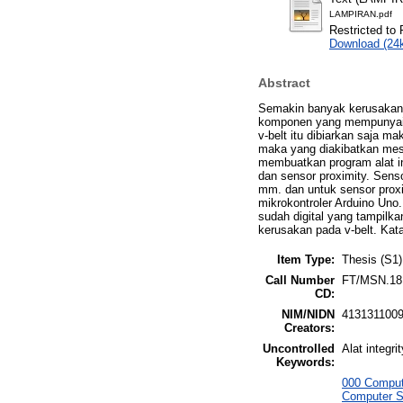
LAMPIRAN.pdf
Restricted to 
Download (24
Abstract
Semakin banyak kerusakan 
komponen yang mempunyai f
v-belt itu dibiarkan saja m
maka yang diakibatkan mesin
membuatkan program alat in
dan sensor proximity. Sens
mm. dan untuk sensor proxi
mikrokontroler Arduino Uno
sudah digital yang tampilk
kerusakan pada v-belt. Kata
Item Type:
Thesis (S1)
Call Number
FT/MSN.18
CD:
NIM/NIDN
413131100
Creators:
Uncontrolled
Alat integr
Keywords:
000 Comput
Computer S