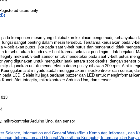
Registered users only
kB)
pada komponen mesin yang diakibatkan kelalaian pengemudi, kebanyakan k
ungsi sangat penting dalam mesin tersebut. Terutama kerusakan pada v-belt
aka v-belt akan putus, jika pada saat v-belt putus dan pengemudi tidak menget
 tersebut akan terjadi over heat karena sirkulasi pendingin tidak berjalan. Ma
tegrity mekanik v-belt sensor untuk mendeteksi pada saat v-belt putus meng
or yang digunakan untuk mengukur jarak antara spot deteksi dengan sensor p
mity digunakan untuk mendeteksi putaran pulley dibawah 200 rpm. Alat integ
. Keunggulan alat ini yaitu sudah menggunakan mikrokontroler dan sensor, da
an pada LCD. Selain itu juga terdapat buzzer dan LED untuk menginformasik
 Kunci: Alat integrity, mikrokontroler Arduino Uno, dan sensor
 013
94
ity, mikrokontroler Arduino Uno, dan sensor
er Science, Information and General Works/Ilmu Komputer, Informasi, dan 
cience, Information and General Works/Ilmu Komputer, Informasi, dan Kar