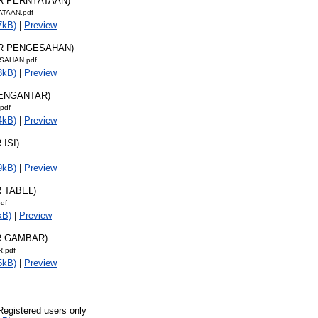
AR PERNYATAAN)
TAAN.pdf
7kB)
|
Preview
AR PENGESAHAN)
SAHAN.pdf
3kB)
|
Preview
PENGANTAR)
pdf
4kB)
|
Preview
 ISI)
9kB)
|
Preview
R TABEL)
df
kB)
|
Preview
R GAMBAR)
.pdf
5kB)
|
Preview
Registered users only