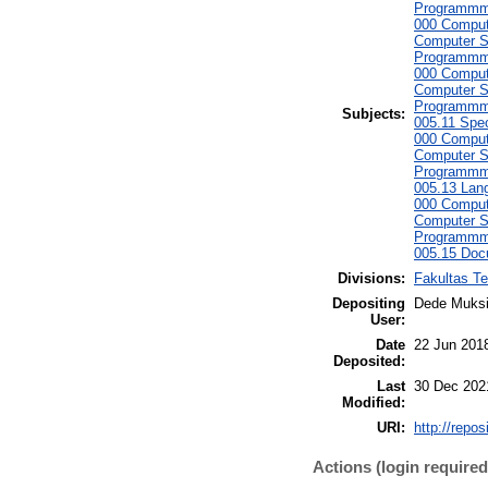
Programmmi
000 Comput
Computer S
Programmmi
000 Comput
Computer S
Programmmi
Subjects:
005.11 Spe
000 Comput
Computer S
Programmmi
005.13 La
000 Comput
Computer S
Programmmi
005.15 Doc
Divisions:
Fakultas Te
Depositing
Dede Muksi
User:
Date
22 Jun 201
Deposited:
Last
30 Dec 202
Modified:
URI:
http://repo
Actions (login required