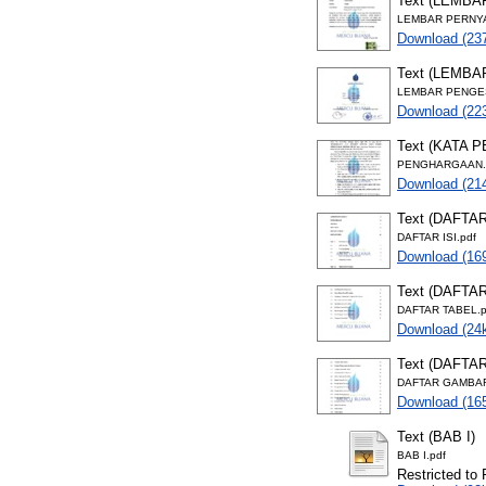
Text (LEMB
LEMBAR PERNYA
Download (23
Text (LEMB
LEMBAR PENGE
Download (22
Text (KATA 
PENGHARGAAN.
Download (21
Text (DAFTAR
DAFTAR ISI.pdf
Download (16
Text (DAFTA
DAFTAR TABEL.p
Download (24
Text (DAFTA
DAFTAR GAMBAR
Download (16
Text (BAB I)
BAB I.pdf
Restricted to 