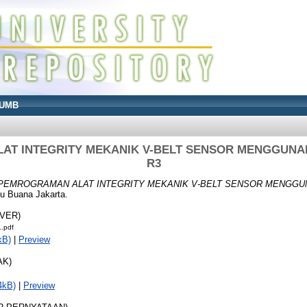
UMB
AT INTEGRITY MEKANIK V-BELT SENSOR MENGGUNA
R3
PEMROGRAMAN ALAT INTEGRITY MEKANIK V-BELT SENSOR MENGGUN
cu Buana Jakarta.
OVER)
.pdf
kB)
|
Preview
AK)
4kB)
|
Preview