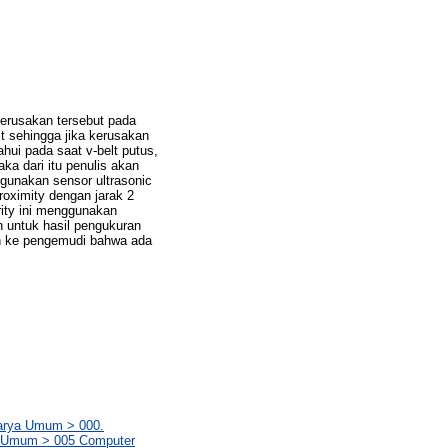
erusakan tersebut pada
 sehingga jika kerusakan
ahui pada saat v-belt putus,
ka dari itu penulis akan
gunakan sensor ultrasonic
roximity dengan jarak 2
rity ini menggunakan
n untuk hasil pengukuran
an ke pengemudi bahwa ada
Karya Umum > 000.
ya Umum > 005 Computer