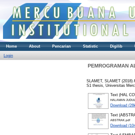
Home
About
Pencarian
Statistic
Digilib
Login
PEMROGRAMAN AL
SLAMET, SLAMET
(2018)
S1 thesis, Universitas Mer
Text (HAL C
HALAMAN JUDUL
Download (28
Text (ABSTR
ABSTRAK.pdf
Download (10