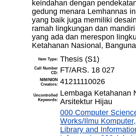
keindahan dengan pendekatan 
gedung menara Lemhannas ini
yang baik juga memiliki desai
ramah lingkungan dan mandir
yang ada dan merespon lingku
Ketahanan Nasional, Bangunan 
Thesis (S1)
Item Type:
Call Number
FT/ARS. 18 027
CD:
NIM/NIDN
41211110026
Creators:
Lembaga Ketahanan N
Uncontrolled
Keywords:
Arsitektur Hijau
000 Computer Science
Works/Ilmu Komputer,
Library and Informati