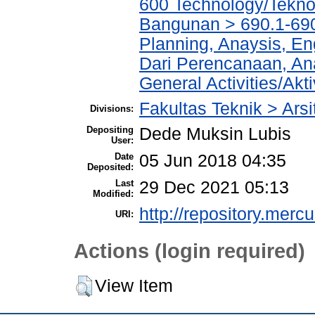
600 Technology/Teknol
Bangunan > 690.1-690
Planning, Anaysis, En
Dari Perencanaan, An
General Activities/Ak
Fakultas Teknik > Arsi
Divisions:
Depositing
Dede Muksin Lubis
User:
Date
05 Jun 2018 04:35
Deposited:
Last
29 Dec 2021 05:13
Modified:
http://repository.merc
URI:
Actions (login required)
View Item