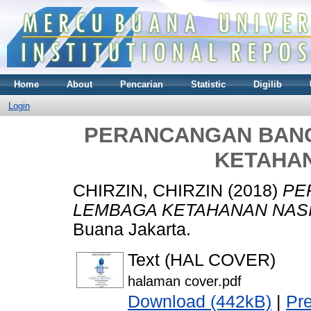
Home
About
Pencarian
Statistic
Digilib
Login
PERANCANGAN BAN
KETAHA
CHIRZIN, CHIRZIN
(2018)
PE
LEMBAGA KETAHANAN NAS
Buana Jakarta.
Text (HAL COVER)
halaman cover.pdf
Download (442kB)
|
Pr