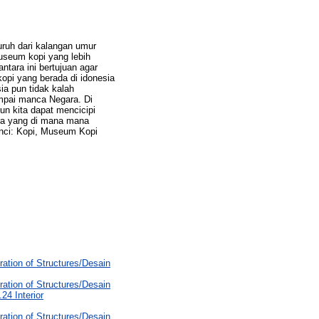
uruh dari kalangan umur
useum kopi yang lebih
tara ini bertujuan agar
kopi yang berada di idonesia
ia pun tidak kalah
ampai manca Negara. Di
n kita dapat mencicipi
era yang di mana mana
unci: Kopi, Museum Kopi
ration of Structures/Desain
ration of Structures/Desain
24 Interior
ration of Structures/Desain