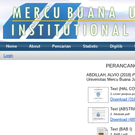
Home
About
Pencarian
Statistic
Digilib
Login
PERANCANG
ABDILLAH, ALVIO
(2018)
P
Universitas Mercu Buana Ja
Text (HAL C
1.cover perpus.p
Download (31
Text (ABSTR
2. Abstrak.pdf
Download (48
Text (BAB I)
3. BAB I.pdf