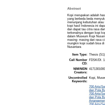
Abstract
Kopi merupakan adalah hasi
yang berbeda beda menyuka
menunjang kebutuhan atau l
kopi hasil Indonesia ini da
dan dapat tau citra rasa da
terkenalnya dengan kopi ko
dalam Museum Kopi Nusantar
masing- masing dari rasa c
mungkin kopi sudah bisa di
Nusantara
Item Type:
Thesis (S1)
Call Number
FDSK/DI. 1
CD:
NIM/NIDN
417130100
Creators:
Uncontrolled
Kopi, Muse
Keywords:
700 Arts/Se
dan Pola B
700 Arts/Se
dan Pola Ba
Arrangement
700 Arts/Se