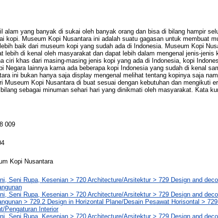
l alam yang banyak di sukai oleh banyak orang dan bisa di bilang hampir sel
i kopi. Museum Kopi Nusantara ini adalah suatu gagasan untuk membuat m
ebih baik dari museum kopi yang sudah ada di Indonesia. Museum Kopi Nusan
pat lebih di kenal oleh masyarakat dan dapat lebih dalam mengenal jenis-jenis 
na ciri khas dari masing-masing jenis kopi yang ada di Indonesia, kopi Indones
pi Negara lainnya karna ada beberapa kopi Indonesia yang sudah di kenal s
a ini bukan hanya saja display mengenal melihat tentang kopinya saja namu
iri Museum Kopi Nusantara di buat sesuai dengan kebutuhan dan mengikuti 
 bilang sebagai minuman sehari hari yang dinikmati oleh masyarakat. Kata k
8 009
04
um Kopi Nusantara
ni, Seni Rupa, Kesenian > 720 Architecture/Arsitektur > 729 Design and deco
angunan
ni, Seni Rupa, Kesenian > 720 Architecture/Arsitektur > 729 Design and deco
ngunan > 729.2 Design in Horizontal Plane/Desain Pesawat Horisontal > 729.
/Pengaturan Interior
ni, Seni Rupa, Kesenian > 720 Architecture/Arsitektur > 729 Design and deco