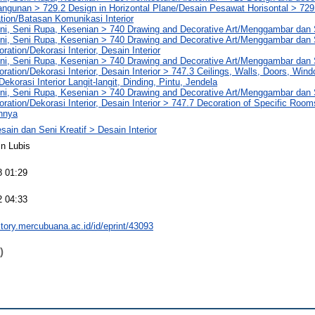
ngunan > 729.2 Design in Horizontal Plane/Desain Pesawat Horisontal > 729.2
ion/Batasan Komunikasi Interior
eni, Seni Rupa, Kesenian > 740 Drawing and Decorative Art/Menggambar dan 
eni, Seni Rupa, Kesenian > 740 Drawing and Decorative Art/Menggambar dan 
oration/Dekorasi Interior, Desain Interior
eni, Seni Rupa, Kesenian > 740 Drawing and Decorative Art/Menggambar dan 
oration/Dekorasi Interior, Desain Interior > 747.3 Ceilings, Walls, Doors, Wind
ekorasi Interior Langit-langit, Dinding, Pintu, Jendela
eni, Seni Rupa, Kesenian > 740 Drawing and Decorative Art/Menggambar dan 
coration/Dekorasi Interior, Desain Interior > 747.7 Decoration of Specific Roo
nnya
sain dan Seni Kreatif > Desain Interior
n Lubis
8 01:29
2 04:33
sitory.mercubuana.ac.id/id/eprint/43093
)