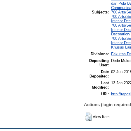
dan Pola Ba
Communicat
Subjects:
700 Arts/S
700 Arts/S
Interior Dec
700 Arts/S
Interior Dec
Decoration/D
700 Arts/S
Interior De
Khusus Lai
Divisions:
Fakultas De
Depositing
Dede Muksi
User:
Date
02 Jun 201
Deposited:
Last
13 Jan 202
Modified:
URI:
http://repo
Actions (login required
View Item