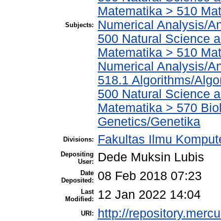
Matematika > 510 Mat
Numerical Analysis/An
Subjects:
500 Natural Science 
Matematika > 510 Mat
Numerical Analysis/An
518.1 Algorithms/Algo
500 Natural Science 
Matematika > 570 Biol
Genetics/Genetika
Fakultas Ilmu Kompute
Divisions:
Depositing
Dede Muksin Lubis
User:
Date
08 Feb 2018 07:23
Deposited:
Last
12 Jan 2022 14:04
Modified:
http://repository.merc
URI: