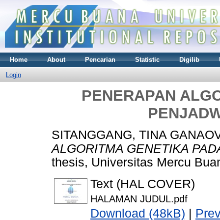
Home
About
Pencarian
Statistic
Digilib
Login
PENERAPAN ALGO
PENJAD
SITANGGANG, TINA GANAO
ALGORITMA GENETIKA PAD
thesis, Universitas Mercu Bua
Text (HAL COVER)
HALAMAN JUDUL.pdf
Download (48kB)
|
Pre