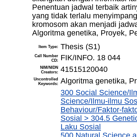
Penentuan jadwal terbaik art
yang tidak terlalu menyimpang 
kromosom akan menjadi jadwal
Algoritma genetika, Proyek, P
Thesis (S1)
Item Type:
Call Number
FIK/INFO. 18 044
CD:
NIM/NIDN
41515120040
Creators:
Uncontrolled
Algoritma genetika, P
Keywords:
300 Social Science/Il
Science/Ilmu-ilmu Sosi
Behaviour/Faktor-fak
Sosial > 304.5 Geneti
Laku Sosial
500 Natural Science 