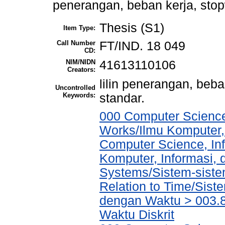
penerangan, beban kerja, stop
Thesis (S1)
Item Type:
Call Number
FT/IND. 18 049
CD:
NIM/NIDN
41613110106
Creators:
lilin penerangan, beba
Uncontrolled
Keywords:
standar.
000 Computer Science
Works/Ilmu Komputer,
Computer Science, In
Komputer, Informasi,
Systems/Sistem-siste
Relation to Time/Sis
dengan Waktu > 003.8
Waktu Diskrit