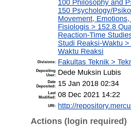
100 Philosophy and Ps
150 Psychology/Psiko
Movement, Emotions, P
Fisiologis > 152.8 Qua
Reaction-Time Studies
Studi Reaksi-Waktu > 
Waktu Reaksi
Fakultas Teknik > Tekn
Divisions:
Depositing
Dede Muksin Lubis
User:
Date
15 Jan 2018 02:34
Deposited:
Last
08 Dec 2021 14:22
Modified:
http://repository.merc
URI:
Actions (login required)