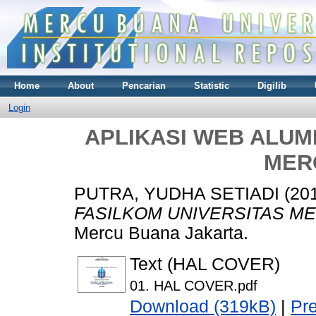
Home
About
Pencarian
Statistic
Digilib
Login
APLIKASI WEB ALUM
MER
PUTRA, YUDHA SETIADI
(20
FASILKOM UNIVERSITAS M
Mercu Buana Jakarta.
Text (HAL COVER)
01. HAL COVER.pdf
Download (319kB)
|
Pr