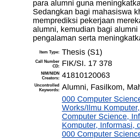
para alumni guna meningkatkan 
Sedangkan bagi mahasiswa kh
memprediksi pekerjaan mereka
alumni, kemudian bagi alumni 
pengalaman serta meningkatk
Thesis (S1)
Item Type:
Call Number
FIK/SI. 17 378
CD:
NIM/NIDN
41810120063
Creators:
Uncontrolled
Alumni, Fasilkom, Ma
Keywords:
000 Computer Science
Works/Ilmu Komputer,
Computer Science, In
Komputer, Informasi,
000 Computer Science