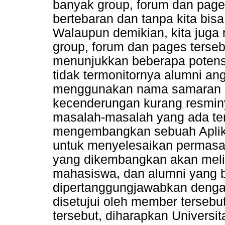
banyak group, forum dan pages
bertebaran dan tanpa kita bisa
Walaupun demikian, kita juga
group, forum dan pages terse
menunjukkan beberapa potensi 
tidak termonitornya alumni an
menggunakan nama samaran at
kecenderungan kurang resminy
masalah-masalah yang ada terse
mengembangkan sebuah Aplika
untuk menyelesaikan permasal
yang dikembangkan akan melip
mahasiswa, dan alumni yang b
dipertanggungjawabkan dengan
disetujui oleh member tersebu
tersebut, diharapkan Universi