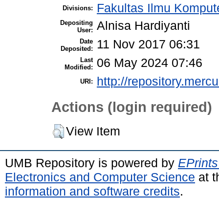
Fakultas Ilmu Kompute
Divisions:
Depositing
Alnisa Hardiyanti
User:
Date
11 Nov 2017 06:31
Deposited:
Last
06 May 2024 07:46
Modified:
http://repository.merc
URI:
Actions (login required)
View Item
UMB Repository is powered by
EPrints
Electronics and Computer Science
at t
information and software credits
.