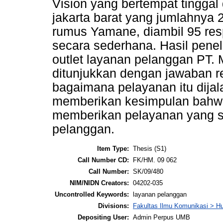
Vision yang bertempat tingga
jakarta barat yang jumlahny
rumus Yamane, diambil 95 re
secara sederhana. Hasil pene
outlet layanan pelanggan PT. 
ditunjukkan dengan jawaban 
bagaimana pelayanan itu dijal
memberikan kesimpulan bah
memberikan pelayanan yang 
pelanggan.
Item Type:
Thesis (S1)
Call Number CD:
FK/HM. 09 062
Call Number:
SK/09/480
NIM/NIDN Creators:
04202-035
Uncontrolled Keywords:
layanan pelanggan
Divisions:
Fakultas Ilmu Komunikasi > H
Depositing User:
Admin Perpus UMB