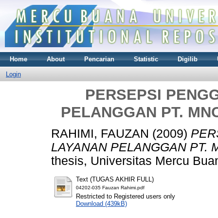
Home
About
Pencarian
Statistic
Digilib
Login
PERSEPSI PENG
PELANGGAN PT. MNC 
RAHIMI, FAUZAN
(2009)
PER
LAYANAN PELANGGAN PT. MN
thesis, Universitas Mercu Bua
Text (TUGAS AKHIR FULL)
04202-035 Fauzan Rahimi.pdf
Restricted to Registered users only
Download (439kB)