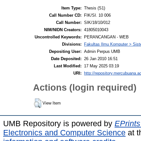
Item Type:
Thesis (S1)
Call Number CD:
FIK/SI. 10 006
Call Number:
SIK/18/10/012
NIM/NIDN Creators:
41805010043
Uncontrolled Keywords:
PERANCANGAN - WEB
Divisions:
Fakultas Ilmu Komputer > Sist
Depositing User:
Admin Perpus UMB
Date Deposited:
26 Jan 2010 16:51
Last Modified:
17 May 2025 03:19
URI:
http://repository.mercubuana.ac
Actions (login required)
View Item
UMB Repository is powered by
EPrints
Electronics and Computer Science
at t