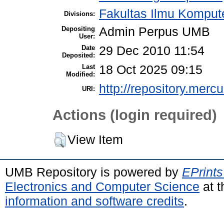
Fakultas Ilmu Kompute
Divisions:
Depositing
Admin Perpus UMB
User:
Date
29 Dec 2010 11:54
Deposited:
Last
18 Oct 2025 09:15
Modified:
http://repository.merc
URI:
Actions (login required)
View Item
UMB Repository is powered by
EPrints
Electronics and Computer Science
at t
information and software credits
.