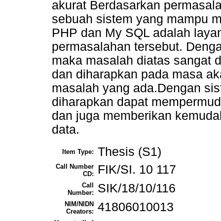
akurat Berdasarkan permasala
sebuah sistem yang mampu m
PHP dan My SQL adalah laya
permasalahan tersebut. Deng
maka masalah diatas sangat d
dan diharapkan pada masa ak
masalah yang ada.Dengan sis
diharapkan dapat mempermud
dan juga memberikan kemudah
data.
Thesis (S1)
Item Type:
Call Number
FIK/SI. 10 117
CD:
Call
SIK/18/10/116
Number:
NIM/NIDN
41806010013
Creators: