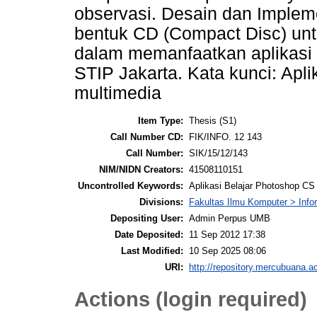
observasi. Desain dan Impleme
bentuk CD (Compact Disc) u
dalam memanfaatkan aplikasi 
STIP Jakarta. Kata kunci: Apli
multimedia
Item Type:
Thesis (S1)
Call Number CD:
FIK/INFO. 12 143
Call Number:
SIK/15/12/143
NIM/NIDN Creators:
41508110151
Uncontrolled Keywords:
Aplikasi Belajar Photoshop CS
Divisions:
Fakultas Ilmu Komputer > Info
Depositing User:
Admin Perpus UMB
Date Deposited:
11 Sep 2012 17:38
Last Modified:
10 Sep 2025 08:06
URI:
http://repository.mercubuana.ac
Actions (login required)