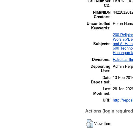
Call Number
FK/PR. 14 
CD:
NIM/NIDN
442101201
Creators:
Uncontrolled
Peran Huma
Keywords:
200 Religio
Worship/Be
Subjects:
and Al-Har
600 Techno
Hubungan M
Divisions:
Fakultas I
Depositing
Admin Per
User:
Date
13 Feb 201
Deposited:
Last
28 Jan 202
Modified:
URI:
http://repo
Actions (login required
View Item