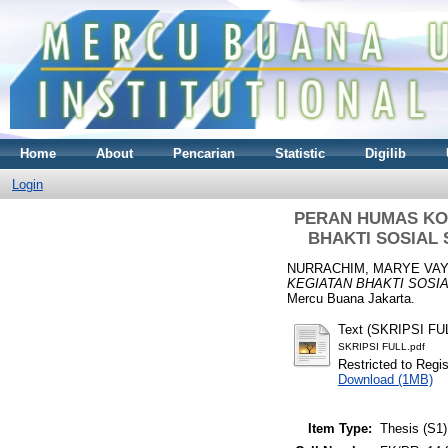
Home
About
Pencarian
Statistic
Digilib
Login
PERAN HUMAS KO
BHAKTI SOSIAL
NURRACHIM, MARYE VAY
KEGIATAN BHAKTI SOSI
Mercu Buana Jakarta.
Text (SKRIPSI FU
SKRIPSI FULL.pdf
Restricted to Regi
Download (1MB)
Item Type:
Thesis (S1)