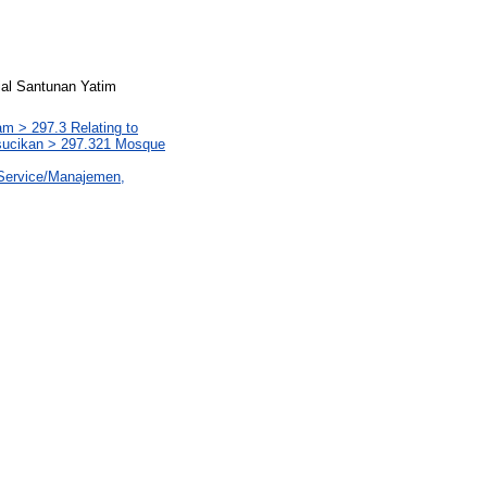
al Santunan Yatim
m > 297.3 Relating to
isucikan > 297.321 Mosque
 Service/Manajemen,