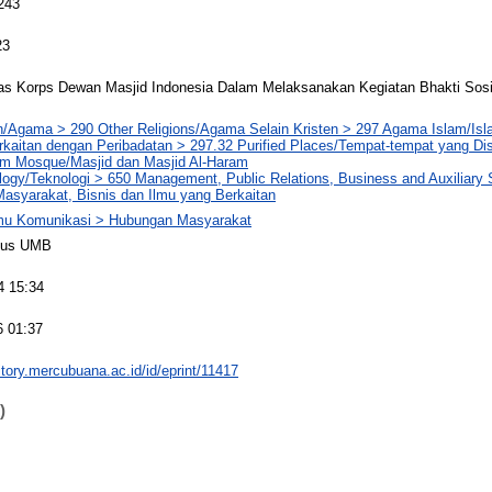
243
23
s Korps Dewan Masjid Indonesia Dalam Melaksanakan Kegiatan Bhakti Sosi
n/Agama > 290 Other Religions/Agama Selain Kristen > 297 Agama Islam/Isla
rkaitan dengan Peribadatan > 297.32 Purified Places/Tempat-tempat yang D
am Mosque/Masjid dan Masjid Al-Haram
logy/Teknologi > 650 Management, Public Relations, Business and Auxiliary
asyarakat, Bisnis dan Ilmu yang Berkaitan
lmu Komunikasi > Hubungan Masyarakat
pus UMB
4 15:34
6 01:37
sitory.mercubuana.ac.id/id/eprint/11417
)