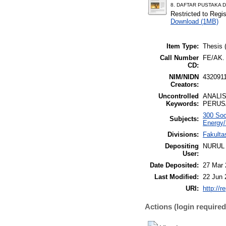
8. DAFTAR PUSTAKA 
Restricted to Regi
Download (1MB)
Item Type:
Thesis 
Call Number
FE/AK.
CD:
NIM/NIDN
432091
Creators:
Uncontrolled
ANALI
Keywords:
PERUS
300 Soc
Subjects:
Energy
Divisions:
Fakulta
Depositing
NURUL 
User:
Date Deposited:
27 Mar 
Last Modified:
22 Jun 
URI:
http://r
Actions (login required