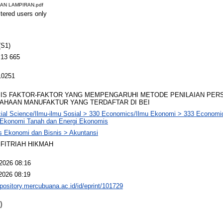
DAN LAMPIRAN.pdf
stered users only
(S1)
 13 665
10251
SIS FAKTOR-FAKTOR YANG MEMPENGARUHI METODE PENILAIAN PER
AHAAN MANUFAKTUR YANG TERDAFTAR DI BEI
ial Science/Ilmu-ilmu Sosial > 330 Economics/Ilmu Ekonomi > 333 Economi
/Ekonomi Tanah dan Energi Ekonomis
s Ekonomi dan Bisnis > Akuntansi
FITRIAH HIKMAH
2026 08:16
2026 08:19
epository.mercubuana.ac.id/id/eprint/101729
)