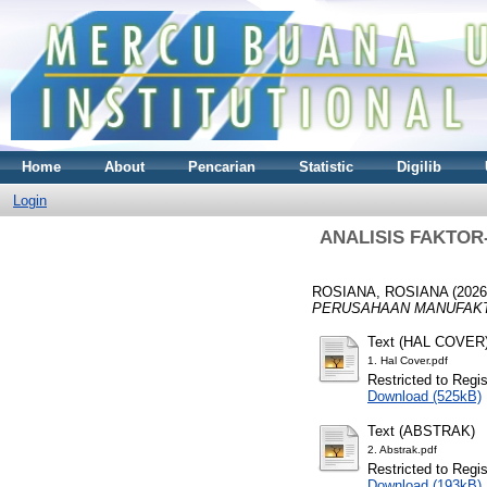
Home
About
Pencarian
Statistic
Digilib
Login
ANALISIS FAKTO
ROSIANA, ROSIANA
(202
PERUSAHAAN MANUFAKTU
Text (HAL COVER
1. Hal Cover.pdf
Restricted to Regi
Download (525kB)
Text (ABSTRAK)
2. Abstrak.pdf
Restricted to Regi
Download (193kB)