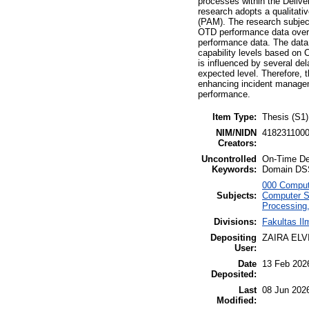
processes within the Deliv
research adopts a qualitat
(PAM). The research subjects
OTD performance data over 
performance data. The data
capability levels based on 
is influenced by several del
expected level. Therefore, t
enhancing incident managem
performance.
Item Type:
Thesis (S1)
NIM/NIDN
418231100
Creators:
Uncontrolled
On-Time Del
Keywords:
Domain DSS
000 Comput
Subjects:
Computer S
Processing
Divisions:
Fakultas I
Depositing
ZAIRA ELV
User:
Date
13 Feb 202
Deposited:
Last
08 Jun 202
Modified: