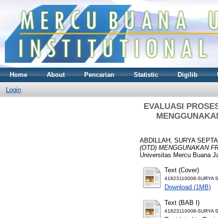
Home
About
Pencarian
Statistic
Digilib
Login
EVALUASI PROSES
MENGGUNAKAN 
ABDILLAH, SURYA SEPTA
(OTD) MENGGUNAKAN FR
Universitas Mercu Buana Ja
Text (Cover)
41823110008-SURYA S
Download (1MB)
Text (BAB I)
41823110008-SURYA S