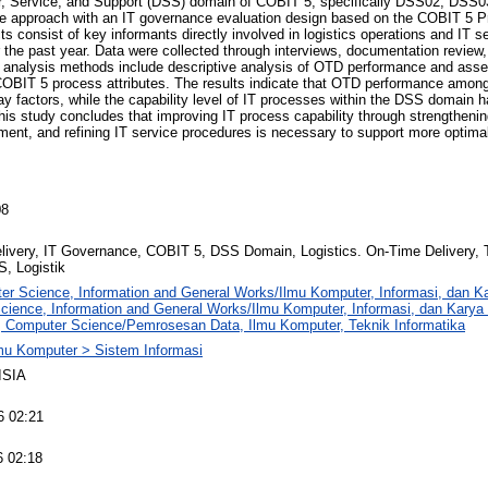
er, Service, and Support (DSS) domain of COBIT 5, specifically DSS02, DSS
ive approach with an IT governance evaluation design based on the COBIT 5
 consist of key informants directly involved in logistics operations and IT ser
the past year. Data were collected through interviews, documentation review
 analysis methods include descriptive analysis of OTD performance and ass
COBIT 5 process attributes. The results indicate that OTD performance among
ay factors, while the capability level of IT processes within the DSS domain h
his study concludes that improving IT process capability through strengthenin
ent, and refining IT service procedures is necessary to support more optim
08
ivery, IT Governance, COBIT 5, DSS Domain, Logistics. On-Time Delivery, T
, Logistik
er Science, Information and General Works/Ilmu Komputer, Informasi, dan 
cience, Information and General Works/Ilmu Komputer, Informasi, dan Kary
, Computer Science/Pemrosesan Data, Ilmu Komputer, Teknik Informatika
lmu Komputer > Sistem Informasi
ISIA
6 02:21
6 02:18