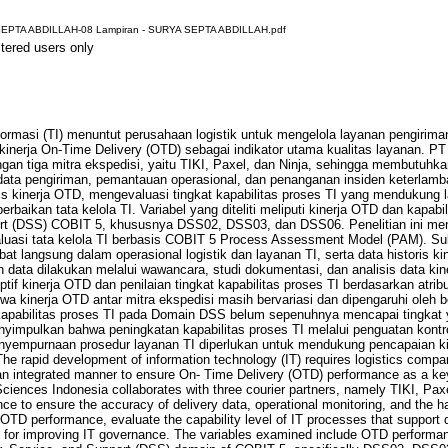
EPTA ABDILLAH-08 Lampiran - SURYA SEPTA ABDILLAH.pdf
stered users only
ormasi (TI) menuntut perusahaan logistik untuk mengelola layanan pengiriman
 kinerja On-Time Delivery (OTD) sebagai indikator utama kualitas layanan. 
an tiga mitra ekspedisi, yaitu TIKI, Paxel, dan Ninja, sehingga membutuhkan
ata pengiriman, pemantauan operasional, dan penanganan insiden keterlambat
is kinerja OTD, mengevaluasi tingkat kapabilitas proses TI yang mendukung 
aikan tata kelola TI. Variabel yang diteliti meliputi kinerja OTD dan kapab
port (DSS) COBIT 5, khususnya DSS02, DSS03, dan DSS06. Penelitian ini m
aluasi tata kelola TI berbasis COBIT 5 Process Assessment Model (PAM). Subje
bat langsung dalam operasional logistik dan layanan TI, serta data historis 
n data dilakukan melalui wawancara, studi dokumentasi, dan analisis data kin
iptif kinerja OTD dan penilaian tingkat kapabilitas proses TI berdasarkan atri
a kinerja OTD antar mitra ekspedisi masih bervariasi dan dipengaruhi oleh b
kapabilitas proses TI pada Domain DSS belum sepenuhnya mencapai tingkat 
menyimpulkan bahwa peningkatan kapabilitas proses TI melalui penguatan kontr
nyempurnaan prosedur layanan TI diperlukan untuk mendukung pencapaian ki
The rapid development of information technology (IT) requires logistics comp
 an integrated manner to ensure On- Time Delivery (OTD) performance as a key
iences Indonesia collaborates with three courier partners, namely TIKI, Paxe
nce to ensure the accuracy of delivery data, operational monitoring, and the ha
OTD performance, evaluate the capability level of IT processes that support 
for improving IT governance. The variables examined include OTD performanc