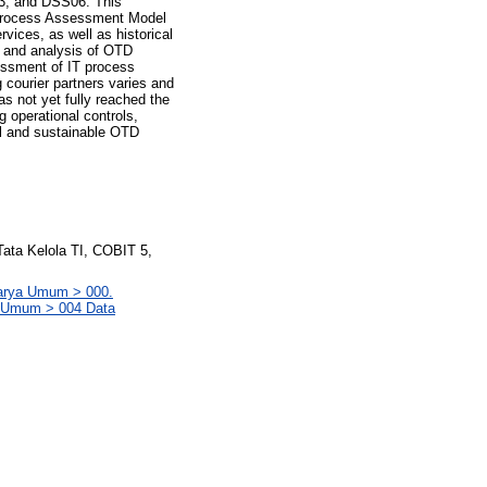
03, and DSS06. This
 Process Assessment Model
vices, as well as historical
, and analysis of OTD
essment of IT process
 courier partners varies and
as not yet fully reached the
g operational controls,
al and sustainable OTD
ata Kelola TI, COBIT 5,
Karya Umum > 000.
a Umum > 004 Data