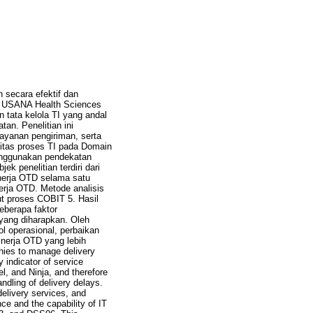
 secara efektif dan
PT USANA Health Sciences
 tata kelola TI yang andal
an. Penelitian ini
layanan pengiriman, serta
ilitas proses TI pada Domain
enggunakan pendekatan
k penelitian terdiri dari
kinerja OTD selama satu
erja OTD. Metode analisis
but proses COBIT 5. Hasil
eberapa faktor
yang diharapkan. Oleh
ol operasional, perbaikan
nerja OTD yang lebih
anies to manage delivery
 indicator of service
l, and Ninja, and therefore
ndling of delivery delays.
delivery services, and
e and the capability of IT