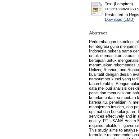
Text (Lampiran)
41823110008-SURYA S
Restricted to Regi
Download (1MB)
Abstract
Perkembangan teknologi inf
terintegrasi guna menjamin
Indonesia bekerja sama deng
untuk memastikan akurasi d
bertujuan untuk menganalis
merumuskan rekomendasi perb
Deliver, Service, and Sup
kualitatif dengan desain ev
narasumber kunci yang terli
tahun terakhir. Pengumpula
data meliputi analisis deskr
penelitian menunjukkan bahw
keterlambatan, sementara 
karena itu, penelitian ini 
manajemen insiden, dan pe
optimal dan berkelanjutan. 
services effectively and in
quality. PT USANA Health Sc
requires reliable IT governa
This study aims to analyze 
formulate recommendations 